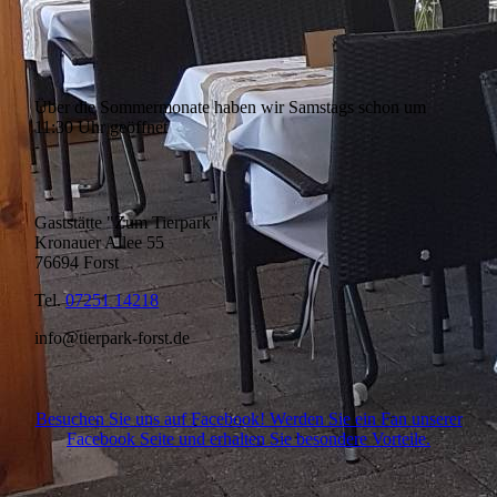
Über die Sommermonate haben wir Samstags schon um
11:30 Uhr geöffnet
Gaststätte "Zum Tierpark"
Kronauer Allee 55
76694 Forst
Tel.
07251 14218
info@tierpark-forst.de
Besuchen Sie uns auf Facebook! Werden Sie ein Fan unserer
Facebook Seite und erhalten Sie besondere Vorteile.