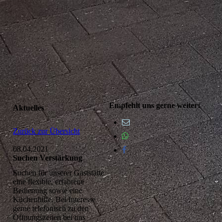
Empfehlt uns gerne weiter:
Aktuelles
Zurück zur Übersicht
08.04.2021
Suchen Verstärkung
Suchen für unserer Gaststätte
eine flexible, erfahrene
Bedienung sowie eine
Küchenhilfe. Bei Interesse
gerne telefonisch zu den
Öffnungszeiten bei uns