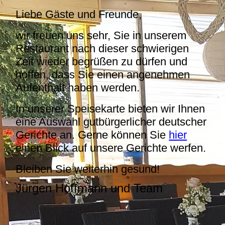
Liebe Gäste und Freunde,
wir freuen uns sehr, Sie in unserem
Restaurant nach dieser schwierigen
Zeit wieder begrüßen zu dürfen und
hoffen, dass Sie einen angenehmen
Aufenthalt haben werden.
In unserer Speisekarte bieten wir Ihnen
eine Auswahl gutbürgerlicher deutscher
Gerichte an. Gerne können Sie
hier
einen Blick auf unsere Gerichte werfen.
Bleiben Sie weiterhin gesund!
Jürgen Hoffmann und Team